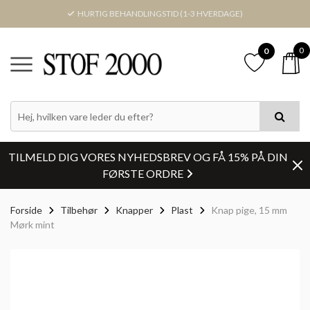
HURTIG BEHANDLINGSTID (1-3 HVERDAGE)
0
0
TILMELD DIG VORES NYHEDSBREV OG FÅ 15% PÅ DIN
FØRSTE ORDRE
Forside
Tilbehør
Knapper
Plast
Knap pige, 15 mm
Mørk mint