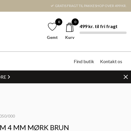
GRATIS FRAGT TIL PAKKESHOP OVER 499 KR.
0
0
499 kr. til fri fragt
Gemt
Kurv
Find butik
Kontakt os
DRE
050/000
CM 4 MM MØRK BRUN