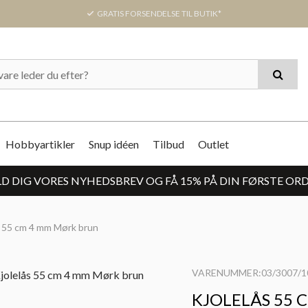
GRATIS FORSENDELSE TIL BUTIK*
Hobbyartikler
Snup idéen
Tilbud
Outlet
D DIG VORES NYHEDSBREV OG FÅ 15% PÅ DIN FØRSTE OR
s 55 cm 4 mm Mørk brun
VARENUMMER:03/3007/1
KJOLELÅS 55 