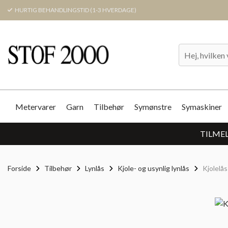
HURTIG BEHANDLINGSTID (1-3 HVERDAGE)
Metervarer
Garn
Tilbehør
Symønstre
Symaskiner
TILMEL
Forside
Tilbehør
Lynlås
Kjole- og usynlig lynlås
Kjolelå