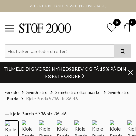
HURTIG BEHANDLINGSTID (1-3 HVERDAGE)
0
0
TILMELD DIG VORES NYHEDSBREV OG FÅ 15% PÅ DIN
FØRSTE ORDRE
Forside
Symønstre
Symønstre efter mærke
Symønstre
- Burda
Kjole Burda 5736 str. 36-46