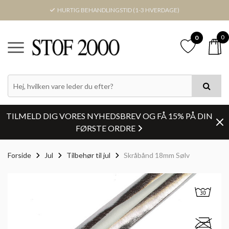
HURTIG BEHANDLINGSTID (1-3 HVERDAGE)
0
0
TILMELD DIG VORES NYHEDSBREV OG FÅ 15% PÅ DIN
FØRSTE ORDRE
Forside
Jul
Tilbehør til jul
Skråbånd 18mm Sølv