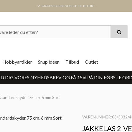
GRATIS FORSENDELSE TIL BUTIK*
Hobbyartikler
Snup idéen
Tilbud
Outlet
D DIG VORES NYHEDSBREV OG FÅ 15% PÅ DIN FØRSTE OR
/standardskyder 75 cm, 6 mm Sort
VARENUMMER:03/3032/4
JAKKELÅS 2-V