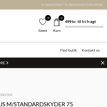
GRATIS FRAGT TIL PAKKESHOP OVER 499 KR.
0
0
499 kr. til fri fragt
Gemt
Kurv
Find butik
Kontakt os
DRE
000/000
EJS M/STANDARDSKYDER 75