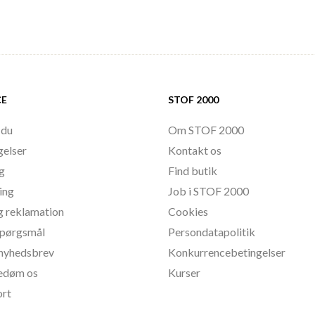
CE
STOF 2000
 du
Om STOF 2000
gelser
Kontakt os
ng
Find butik
ing
Job i STOF 2000
g reklamation
Cookies
 spørgsmål
Persondatapolitik
l nyhedsbrev
Konkurrencebetingelser
bedøm os
Kurser
ort