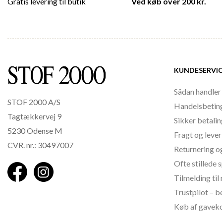
Gratis levering til butik
Ved køb over 200 kr.
KUNDESERVI
Sådan handler
STOF 2000 A/S
Handelsbetin
Tagtækkervej 9
Sikker betali
5230 Odense M
Fragt og lever
CVR. nr.: 30497007
Returnering o
Ofte stillede
Tilmelding ti
Trustpilot – 
Køb af gavek