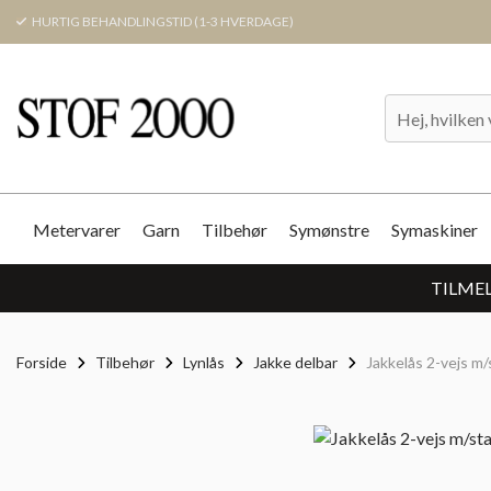
HURTIG BEHANDLINGSTID (1-3 HVERDAGE)
Metervarer
Garn
Tilbehør
Symønstre
Symaskiner
TILMEL
Forside
Tilbehør
Lynlås
Jakke delbar
Jakkelås 2-vejs m