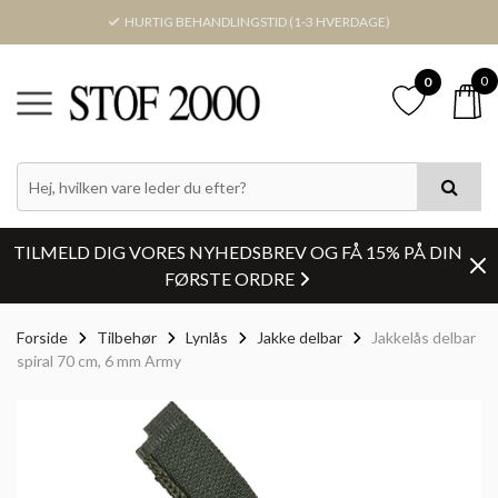
HURTIG BEHANDLINGSTID (1-3 HVERDAGE)
0
0
TILMELD DIG VORES NYHEDSBREV OG FÅ 15% PÅ DIN
FØRSTE ORDRE
Forside
Tilbehør
Lynlås
Jakke delbar
Jakkelås delbar
spiral 70 cm, 6 mm Army