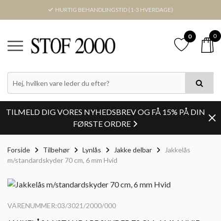
HURTIG BEHANDLINGSTID (1-3 HVERDAGE)
0
0
TILMELD DIG VORES NYHEDSBREV OG FÅ 15% PÅ DIN
FØRSTE ORDRE
Forside
Tilbehør
Lynlås
Jakke delbar
Jakkelås
m/standardskyder 70 cm, 6 mm Hvid
VARENUMMER:03/3021/2000/000