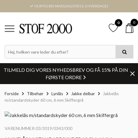
HURTIG BEHANDLINGSTID (1-3 HVERDAGE)
0
0
TILMELD DIG VORES NYHEDSBREV OG FÅ 15% PÅ DIN
FØRSTE ORDRE
Forside
Tilbehør
Lynlås
Jakke delbar
Jakkelås
m/standardskyder 60 cm, 6 mm Skiffergrå
VARENUMMER:03/3019/0343/000