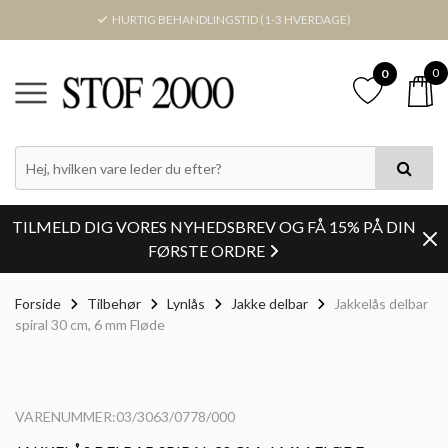
HURTIG BEHANDLINGSTID (1-3 HVERDAGE)
0
0
TILMELD DIG VORES NYHEDSBREV OG FÅ 15% PÅ DIN
FØRSTE ORDRE
Forside
Tilbehør
Lynlås
Jakke delbar
Jakkelås delbar
spiral 30 cm, 6 mm Fløde
VARENUMMER:03/3063/0778/000