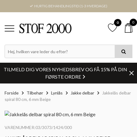
HURTIG BEHANDLINGSTID (1-3 HVERDAGE)
0
0
TILMELD DIG VORES NYHEDSBREV OG FÅ 15% PÅ DIN
FØRSTE ORDRE
Forside
Tilbehør
Lynlås
Jakke delbar
Jakkelås delbar
spiral 80 cm, 6 mm Beige
VARENUMMER:03/3073/1424/000