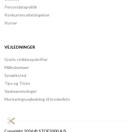
Persondatapolitik
Konkurrencebetingelser
Kurser
VEJLEDNINGER
Gratis strikkeopskrifter
Måleskemaer
Syværksted
Tips og Tricks
Vaskeanvisninger
Monteringsvejledning til broderikits
Copyright
2026 © STOF2000 A/S