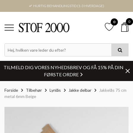
HURTIG BEHANDLINGSTID (1-3 HVERDAGE)
0
0
TILMELD DIG VORES NYHEDSBREV OG FÅ 15% PÅ DIN
FØRSTE ORDRE
Forside
Tilbehør
Lynlås
Jakke delbar
Jakkelås 75 cm
metal 6mm Beige