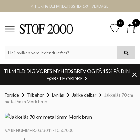
HURTIG BEHANDLINGSTID (1-3 HVERDAGE)
0
0
TILMELD DIG VORES NYHEDSBREV OG FÅ 15% PÅ DIN
FØRSTE ORDRE
Forside
Tilbehør
Lynlås
Jakke delbar
Jakkelås 70 cm
metal 6mm Mørk brun
VARENUMMER:03/3048/1050/000