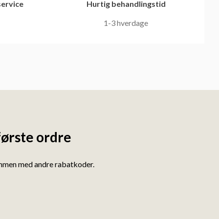
ervice
Hurtig behandlingstid
1-3 hverdage
første ordre
ammen med andre rabatkoder.