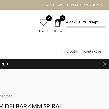
GRATIS FRAGT TIL PAKKESHOP OVER 499 KR.
0
0
499 kr. til fri fragt
Gemt
Kurv
Find butik
Kontakt os
DRE
050/000
M DELBAR 6MM SPIRAL