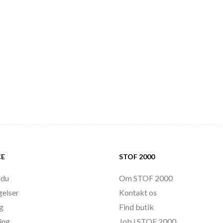
CE
STOF 2000
 du
Om STOF 2000
gelser
Kontakt os
ng
Find butik
ing
Job i STOF 2000