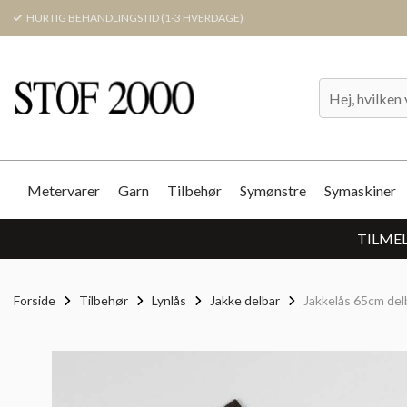
HURTIG BEHANDLINGSTID (1-3 HVERDAGE)
Metervarer
Garn
Tilbehør
Symønstre
Symaskiner
TILMEL
Forside
Tilbehør
Lynlås
Jakke delbar
Jakkelås 65cm del