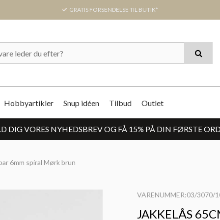
GRATIS FORSENDELSE TIL BUTIK*
Hobbyartikler
Snup idéen
Tilbud
Outlet
D DIG VORES NYHEDSBREV OG FÅ 15% PÅ DIN FØRSTE OR
bar 6mm spiral Mørk brun
VARENUMMER:03/3070/1
JAKKELÅS 65C