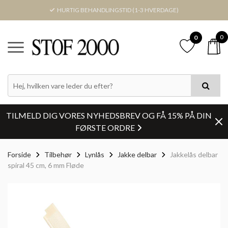
HURTIG BEHANDLINGSTID (1-3 HVERDAGE)
0
0
TILMELD DIG VORES NYHEDSBREV OG FÅ 15% PÅ DIN
FØRSTE ORDRE
Forside
Tilbehør
Lynlås
Jakke delbar
Jakkelås delbar
spiral 45 cm, 6 mm Fløde