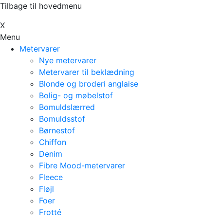
Tilbage til hovedmenu
Х
Menu
Metervarer
Nye metervarer
Metervarer til beklædning
Blonde og broderi anglaise
Bolig- og møbelstof
Bomuldslærred
Bomuldsstof
Børnestof
Chiffon
Denim
Fibre Mood-metervarer
Fleece
Fløjl
Foer
Frotté