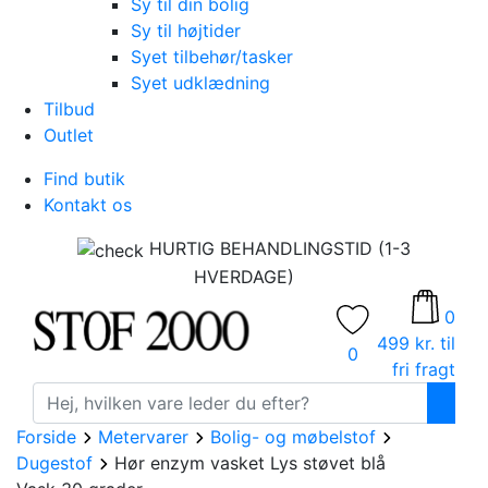
Sy til din bolig
Sy til højtider
Syet tilbehør/tasker
Syet udklædning
Tilbud
Outlet
Find butik
Kontakt os
HURTIG BEHANDLINGSTID (1-3
HVERDAGE)
0
499 kr. til
0
fri fragt
Forside
Metervarer
Bolig- og møbelstof
Dugestof
Hør enzym vasket Lys støvet blå