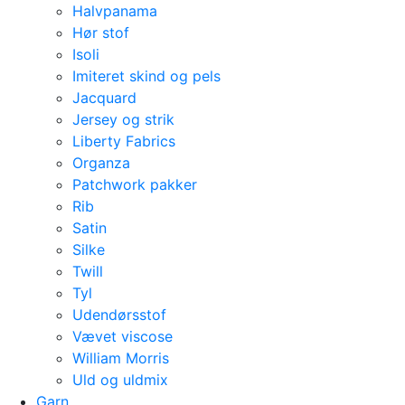
Halvpanama
Hør stof
Isoli
Imiteret skind og pels
Jacquard
Jersey og strik
Liberty Fabrics
Organza
Patchwork pakker
Rib
Satin
Silke
Twill
Tyl
Udendørsstof
Vævet viscose
William Morris
Uld og uldmix
Garn