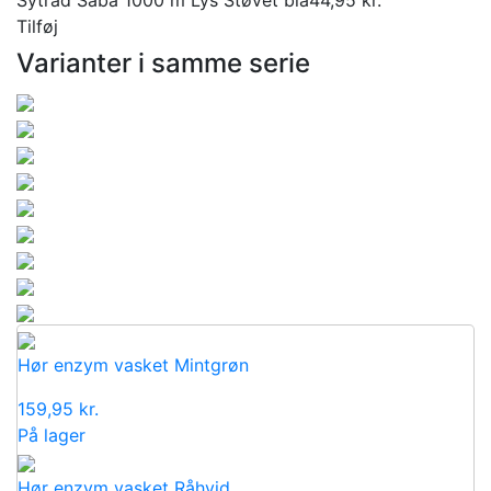
Tilføj
Varianter i samme serie
Hør enzym vasket Mintgrøn
159,95
kr.
På lager
Hør enzym vasket Råhvid