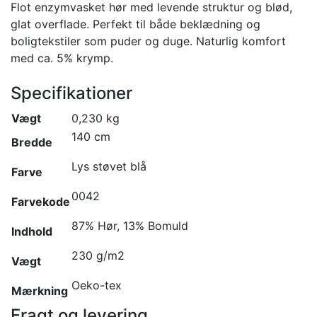
Flot enzymvasket hør med levende struktur og blød,
glat overflade. Perfekt til både beklædning og
boligtekstiler som puder og duge. Naturlig komfort
med ca. 5% krymp.
Specifikationer
Vægt
0,230 kg
140 cm
Bredde
Lys støvet blå
Farve
0042
Farvekode
87% Hør, 13% Bomuld
Indhold
230 g/m2
Vægt
Oeko-tex
Mærkning
Fragt og levering