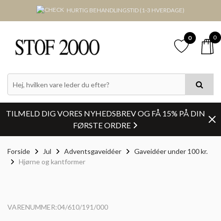
HURTIG BEHANDLINGSTID (1-3 HVERDAGE)
0
0
TILMELD DIG VORES NYHEDSBREV OG FÅ 15% PÅ DIN
FØRSTE ORDRE
Forside
Jul
Adventsgaveidéer
Gaveidéer under 100 kr.
Hjørne og kantformer
VARENUMMER:04/610/191/000