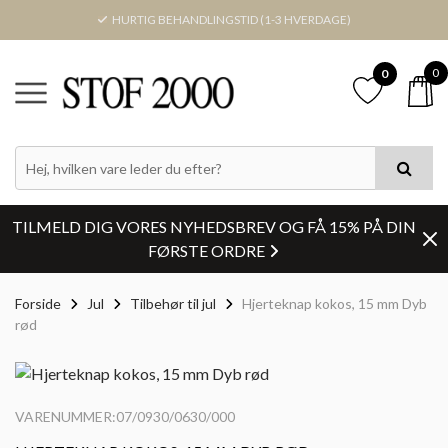
HURTIG BEHANDLINGSTID (1-3 HVERDAGE)
0
0
TILMELD DIG VORES NYHEDSBREV OG FÅ 15% PÅ DIN
FØRSTE ORDRE
Forside
Jul
Tilbehør til jul
Hjerteknap kokos, 15 mm Dyb
rød
VARENUMMER:07/0930/0630/000