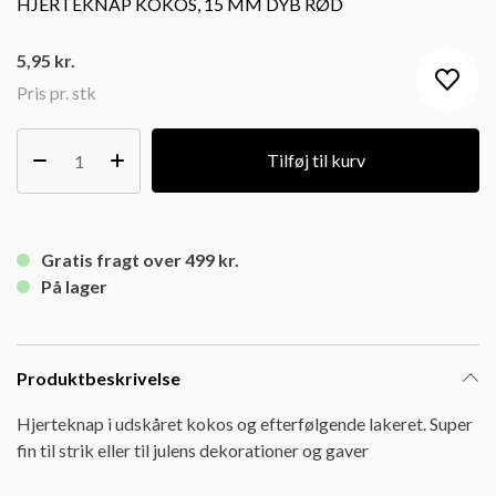
HJERTEKNAP KOKOS, 15 MM DYB RØD
5,95
kr.
Pris pr. stk
Tilføj til kurv
Gratis fragt over 499 kr.
På lager
Produktbeskrivelse
Hjerteknap i udskåret kokos og efterfølgende lakeret. Super
fin til strik eller til julens dekorationer og gaver