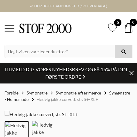
HURTIG BEHANDLINGSTID (1-3 HVERDAGE)
0
0
TILMELD DIG VORES NYHEDSBREV OG FÅ 15% PÅ DIN
FØRSTE ORDRE
Forside
Symønstre
Symønstre efter mærke
Symønstre
- Homemade
Hedvig jakke curved, str. S+-XL+