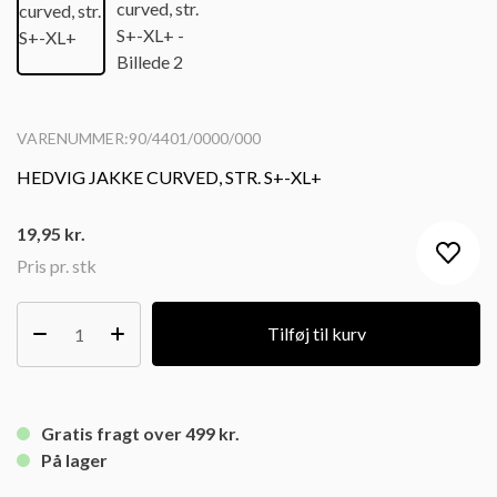
VARENUMMER:90/4401/0000/000
HEDVIG JAKKE CURVED, STR. S+-XL+
19,95
kr.
Pris pr. stk
Tilføj til kurv
Gratis fragt over 499 kr.
På lager