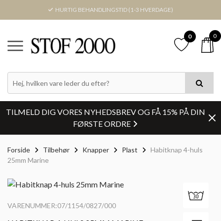
HURTIG BEHANDLINGSTID (1-3 HVERDAGE)
0
0
TILMELD DIG VORES NYHEDSBREV OG FÅ 15% PÅ DIN
FØRSTE ORDRE
Forside
Tilbehør
Knapper
Plast
Habitknap 4-huls
25mm Marine
VARENUMMER:07/1154/0827/000