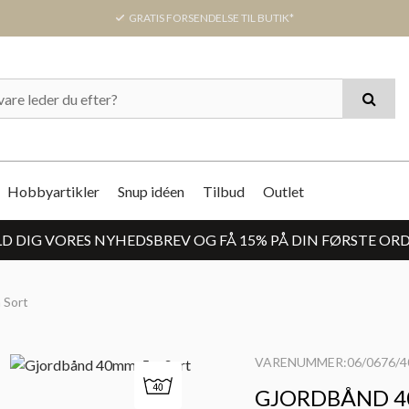
GRATIS FORSENDELSE TIL BUTIK*
Hobbyartikler
Snup idéen
Tilbud
Outlet
D DIG VORES NYHEDSBREV OG FÅ 15% PÅ DIN FØRSTE OR
 Sort
VARENUMMER:06/0676/4
GJORDBÅND 4