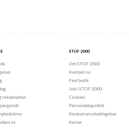
CE
STOF 2000
 du
Om STOF 2000
gelser
Kontakt os
ng
Find butik
ing
Job i STOF 2000
g reklamation
Cookies
 spørgsmål
Persondatapolitik
l nyhedsbrev
Konkurrencebetingelser
bedøm os
Kurser