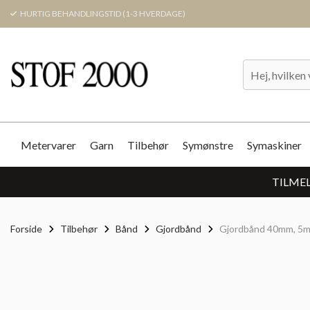
HURTIG BEHANDLINGSTID (1-3 HVERDAGE)
Metervarer
Garn
Tilbehør
Symønstre
Symaskiner
TILMEL
Forside
Tilbehør
Bånd
Gjordbånd
Gjordbånd 40mm, 5m