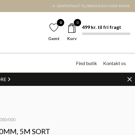
GRATIS FRAGT TIL PAKKESHOP OVER 499 KR.
0
0
499 kr. til fri fragt
Gemt
Kurv
Find butik
Kontakt os
DRE
000/000
0MM, 5M SORT