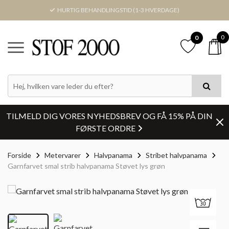
HURTIG BEHANDLINGSTID (1-3 HVERDAGE)
0
0
TILMELD DIG VORES NYHEDSBREV OG FÅ 15% PÅ DIN
FØRSTE ORDRE
Forside
Metervarer
Halvpanama
Stribet halvpanama
Garnfarvet smal strib halvpanama Støvet lys grøn