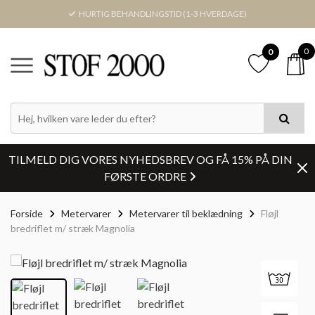
HURTIG BEHANDLINGSTID (1-3 HVERDAGE)
0
0
TILMELD DIG VORES NYHEDSBREV OG FÅ 15% PÅ DIN
FØRSTE ORDRE
Forside
Metervarer
Metervarer til beklædning
Fløjl
bredriflet m/ stræk Magnolia