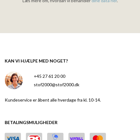
Læs mere om, hvordan vi behandler
dine data her
.
KAN VI HJÆLPE MED NOGET?
+45 27 61 20 00
stof2000@stof2000.dk
Kundeservice er åbent alle hverdage fra kl. 10-14.
BETALINGSMULIGHEDER