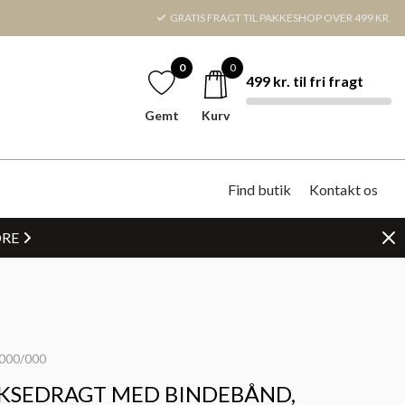
GRATIS FRAGT TIL PAKKESHOP OVER 499 KR.
0
0
499 kr. til fri fragt
Gemt
Kurv
Find butik
Kontakt os
DRE
000/000
KSEDRAGT MED BINDEBÅND,