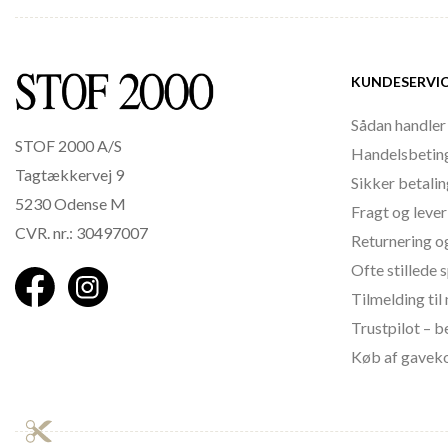
KUNDESERVI
Sådan handler
STOF 2000 A/S
Handelsbetin
Tagtækkervej 9
Sikker betali
5230 Odense M
Fragt og lever
CVR. nr.: 30497007
Returnering o
Ofte stillede
Tilmelding ti
Trustpilot – 
Køb af gavek