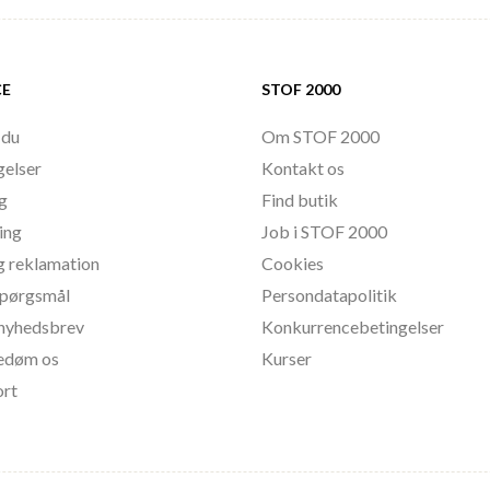
CE
STOF 2000
 du
Om STOF 2000
gelser
Kontakt os
ng
Find butik
ing
Job i STOF 2000
g reklamation
Cookies
 spørgsmål
Persondatapolitik
l nyhedsbrev
Konkurrencebetingelser
bedøm os
Kurser
ort