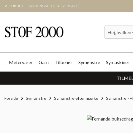
HURTIG BEHANDLINGSTID (1-3 HVERDAGE)
Metervarer
Garn
Tilbehør
Symønstre
Symaskiner
TILMEL
Forside
Symønstre
Symønstre efter mærke
Symønstre - 