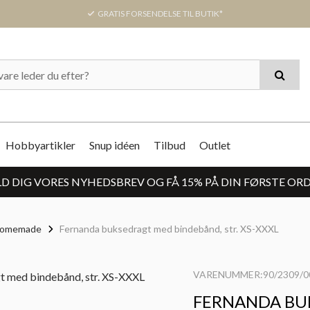
GRATIS FORSENDELSE TIL BUTIK*
Hobbyartikler
Snup idéen
Tilbud
Outlet
D DIG VORES NYHEDSBREV OG FÅ 15% PÅ DIN FØRSTE OR
Homemade
Fernanda buksedragt med bindebånd, str. XS-XXXL
VARENUMMER:90/2309/0
FERNANDA BU