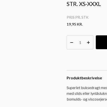
STR. XS-XXXL
PRIS PR. STK
19,95
KR.
Produktbeskrivelse
Superlet buksedragt me
med slids eller lynlåsluk
bomulds- og viscosejerse