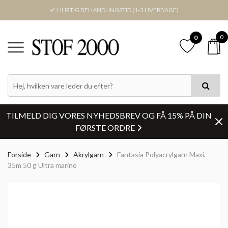
HURTIG BEHANDLINGSTID (1-3 HVERDAGE)
0
0
TILMELD DIG VORES NYHEDSBREV OG FÅ 15% PÅ DIN
FØRSTE ORDRE
Forside
Garn
Akrylgarn
Fantasia Polyacrylgarn Maxi,
35m 50 g Ultra marine