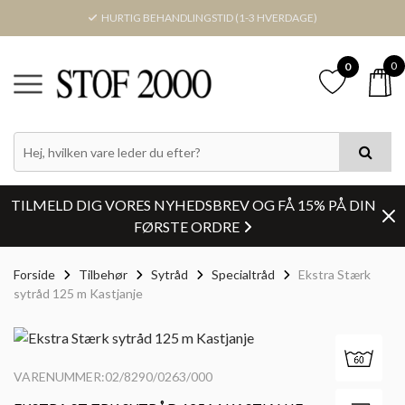
HURTIG BEHANDLINGSTID (1-3 HVERDAGE)
0
0
TILMELD DIG VORES NYHEDSBREV OG FÅ 15% PÅ DIN
FØRSTE ORDRE
Forside
Tilbehør
Sytråd
Specialtråd
Ekstra Stærk
sytråd 125 m Kastjanje
VARENUMMER:02/8290/0263/000