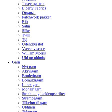
Jersey og strik
Liberty Fabrics
Organza
Patchwork pakker
Rib
Satin
Silke
Twill
Tyl
Udendørsstof
Vævet viscose
William Morris
Uld og uldmix
Garn
Nyt garn
Akrylgarn
Broderigarn
Bomuldsgarn
Lurex garn
Mohair garn
Strikke- og hækleopskrifter
Strømpegarn
Tilbehør til garn
Uldgarn
Tubegarn