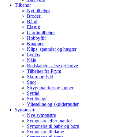
Tilbehør
Nyt tilbehør
Broderi
Bånd
Elastik
Gardintilbehør
Hobbyfilt
Knapper
Klips, spænder og hægter
Lynlås
Nåle
Redskaber, sakse og knive
Tilbehør fra Prym
Skum og fyld
Snor
Strygemærker og lapper
Sytråd
Sytilbehør
Vlieseline og skulderpuder
Symønstre
Nye symønstre
Symønstre efter mærke
Symønstre til baby og børn
Symønstre til dame