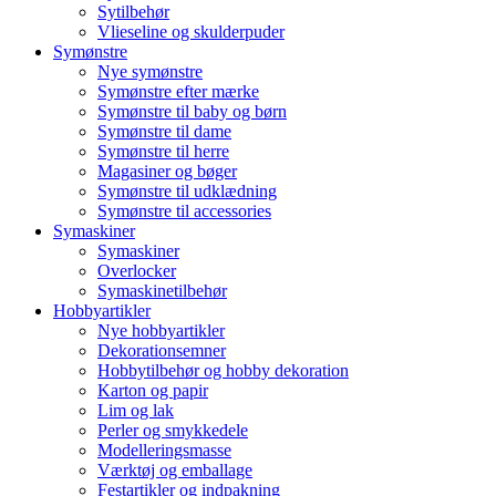
Sytilbehør
Vlieseline og skulderpuder
Symønstre
Nye symønstre
Symønstre efter mærke
Symønstre til baby og børn
Symønstre til dame
Symønstre til herre
Magasiner og bøger
Symønstre til udklædning
Symønstre til accessories
Symaskiner
Symaskiner
Overlocker
Symaskinetilbehør
Hobbyartikler
Nye hobbyartikler
Dekorationsemner
Hobbytilbehør og hobby dekoration
Karton og papir
Lim og lak
Perler og smykkedele
Modelleringsmasse
Værktøj og emballage
Festartikler og indpakning