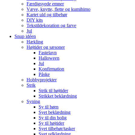
Færdigsyede emner
Væve, knytte, flette og kumihimo
Kartet uld og tilbehør
DIY kits
Tekstildekoration og farve
Jul
Snup idéen
Hækling
Højtider og sæsoner
Fastelavn
Halloween
Jul
Konfirmation
Påske
Hobbyprojekter
Strik
Strik til højtider
Strikket beklædning
Syning
Sy til børn
Syet beklædning
Sy til din bolig
Sy til højtider
Syet tilbehør/tasker
Syet udklædning