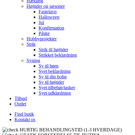
Hækling
Højtider og sæsoner
Fastelavn
Halloween
Jul
Konfirmation
Påske
Hobbyprojekter
Strik
Strik til højtider
Strikket beklædning
Syning
Sy til børn
Syet beklædning
Sy til din bolig
Sy til højtider
Syet tilbehør/tasker
Syet udklædning
Tilbud
Outlet
Find butik
Kontakt os
HURTIG BEHANDLINGSTID (1-3 HVERDAGE)