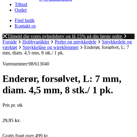
Tilbud
Outlet
Find butik
Kontakt os
Tilmeld dig vores nyhedsbrev og få 15% på din første ordre
Forside
Hobbyartikler
Perler og smykkedele
Smykkedele og
værktøj
Smykkelåse og wireklemmer
Enderør, forsølvet, L: 7
mm, diam. 4,5 mm, 8 stk./ 1 pk.
Varenummer:98/613040
Enderør, forsølvet, L: 7 mm,
diam. 4,5 mm, 8 stk./ 1 pk.
Pris pr. stk
29,95
kr.
Gratis fragt over 499 kr.