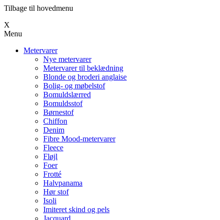
Tilbage til hovedmenu
Х
Menu
Metervarer
Nye metervarer
Metervarer til beklædning
Blonde og broderi anglaise
Bolig- og møbelstof
Bomuldslærred
Bomuldsstof
Børnestof
Chiffon
Denim
Fibre Mood-metervarer
Fleece
Fløjl
Foer
Frotté
Halvpanama
Hør stof
Isoli
Imiteret skind og pels
Jacquard