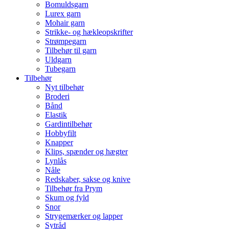
Bomuldsgarn
Lurex garn
Mohair garn
Strikke- og hækleopskrifter
Strømpegarn
Tilbehør til garn
Uldgarn
Tubegarn
Tilbehør
Nyt tilbehør
Broderi
Bånd
Elastik
Gardintilbehør
Hobbyfilt
Knapper
Klips, spænder og hægter
Lynlås
Nåle
Redskaber, sakse og knive
Tilbehør fra Prym
Skum og fyld
Snor
Strygemærker og lapper
Sytråd