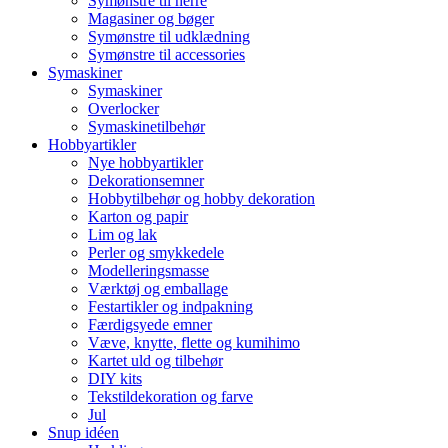
Symønstre til herre
Magasiner og bøger
Symønstre til udklædning
Symønstre til accessories
Symaskiner
Symaskiner
Overlocker
Symaskinetilbehør
Hobbyartikler
Nye hobbyartikler
Dekorationsemner
Hobbytilbehør og hobby dekoration
Karton og papir
Lim og lak
Perler og smykkedele
Modelleringsmasse
Værktøj og emballage
Festartikler og indpakning
Færdigsyede emner
Væve, knytte, flette og kumihimo
Kartet uld og tilbehør
DIY kits
Tekstildekoration og farve
Jul
Snup idéen