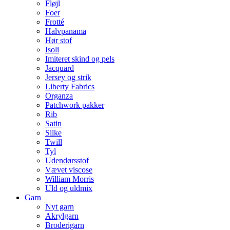
Fløjl
Foer
Frotté
Halvpanama
Hør stof
Isoli
Imiteret skind og pels
Jacquard
Jersey og strik
Liberty Fabrics
Organza
Patchwork pakker
Rib
Satin
Silke
Twill
Tyl
Udendørsstof
Vævet viscose
William Morris
Uld og uldmix
Garn
Nyt garn
Akrylgarn
Broderigarn