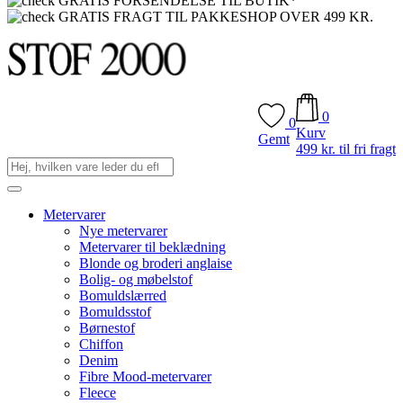
GRATIS FORSENDELSE TIL BUTIK*
GRATIS FRAGT TIL PAKKESHOP OVER 499 KR.
0
0
Kurv
Gemt
499 kr. til fri fragt
Metervarer
Nye metervarer
Metervarer til beklædning
Blonde og broderi anglaise
Bolig- og møbelstof
Bomuldslærred
Bomuldsstof
Børnestof
Chiffon
Denim
Fibre Mood-metervarer
Fleece