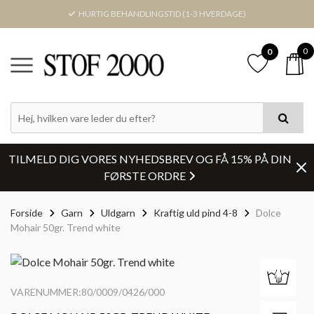
HURTIG BEHANDLINGSTID (1-3 HVERDAGE)
0
0
TILMELD DIG VORES NYHEDSBREV OG FÅ 15% PÅ DIN
FØRSTE ORDRE
Forside
Garn
Uldgarn
Kraftig uld pind 4-8
Dolce
Mohair 50gr. Trend white
VARENUMMER:80/0009/0426/000