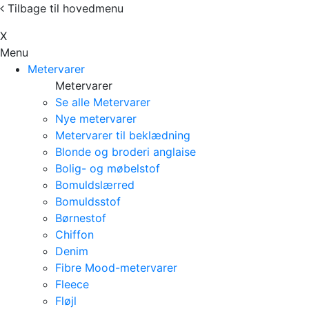
Tilbage til hovedmenu
Х
Menu
Metervarer
Metervarer
Se alle Metervarer
Nye metervarer
Metervarer til beklædning
Blonde og broderi anglaise
Bolig- og møbelstof
Bomuldslærred
Bomuldsstof
Børnestof
Chiffon
Denim
Fibre Mood-metervarer
Fleece
Fløjl