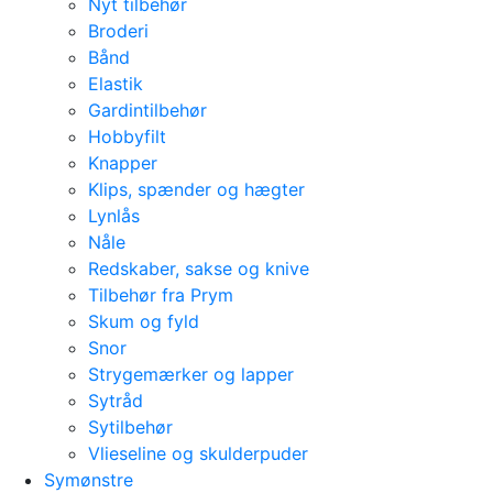
Nyt tilbehør
Broderi
Bånd
Elastik
Gardintilbehør
Hobbyfilt
Knapper
Klips, spænder og hægter
Lynlås
Nåle
Redskaber, sakse og knive
Tilbehør fra Prym
Skum og fyld
Snor
Strygemærker og lapper
Sytråd
Sytilbehør
Vlieseline og skulderpuder
Symønstre