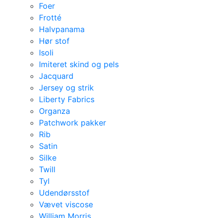
Foer
Frotté
Halvpanama
Hør stof
Isoli
Imiteret skind og pels
Jacquard
Jersey og strik
Liberty Fabrics
Organza
Patchwork pakker
Rib
Satin
Silke
Twill
Tyl
Udendørsstof
Vævet viscose
William Morris