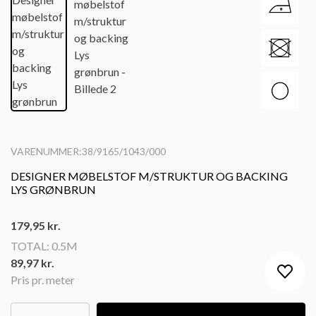
VARENUMMER:38/9165/1043/000
DESIGNER MØBELSTOF M/STRUKTUR OG BACKING
LYS GRØNBRUN
179,95
kr.
TOTAL:
0.5M
89,97 kr.
Pris pr. meter