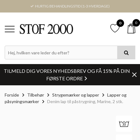
HURTIG BEHANDLINGSTID (1-3 HVERDAGE)
0
0
TILMELD DIG VORES NYHEDSBREV OG FÅ 15% PÅ DIN
FØRSTE ORDRE
Forside
Tilbehør
Strygemærker og lapper
Lapper og
påsyningsmærker
Denim lap til påstrygning, Marine, 2 stk.