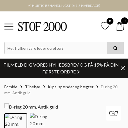
HURTIG BEHANDLINGSTID (1-3 HVERDAGE)
0
0
TILMELD DIG VORES NYHEDSBREV OG FÅ 15% PÅ DIN
FØRSTE ORDRE
Forside
Tilbehør
Klips, spænder og hægter
D-ring 20
mm, Antik guld