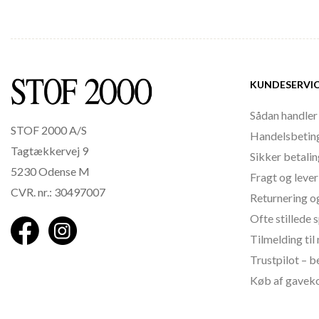
KUNDESERVI
Sådan handler
STOF 2000 A/S
Handelsbetin
Tagtækkervej 9
Sikker betali
5230 Odense M
Fragt og lever
CVR. nr.: 30497007
Returnering o
Ofte stillede
Tilmelding ti
Trustpilot – 
Køb af gavek