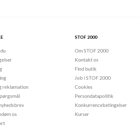
CE
STOF 2000
 du
Om STOF 2000
gelser
Kontakt os
ng
Find butik
ing
Job i STOF 2000
g reklamation
Cookies
 spørgsmål
Persondatapolitik
l nyhedsbrev
Konkurrencebetingelser
bedøm os
Kurser
ort