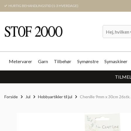
HURTIG BEHANDLINGSTID (1-3 HVERDAGE)
Metervarer
Garn
Tilbehør
Symønstre
Symaskiner
TILMEL
Forside
Jul
Hobbyartikler til jul
Chenille 9mm x 30cm 26stk. 