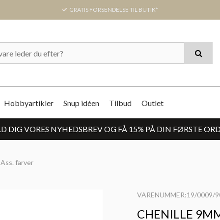
GRATIS FORSENDELSE TIL BUTIK*
Hobbyartikler
Snup idéen
Tilbud
Outlet
D DIG VORES NYHEDSBREV OG FÅ 15% PÅ DIN FØRSTE OR
Ass. farver
VARENUMMER:19/0009/9
CHENILLE 9MM 