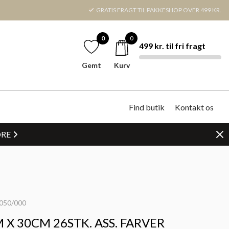
GRATIS FRAGT TIL PAKKESHOP OVER 499 KR.
0
0
499 kr. til fri fragt
Gemt
Kurv
Find butik
Kontakt os
DRE
050/000
X 30CM 26STK. ASS. FARVER