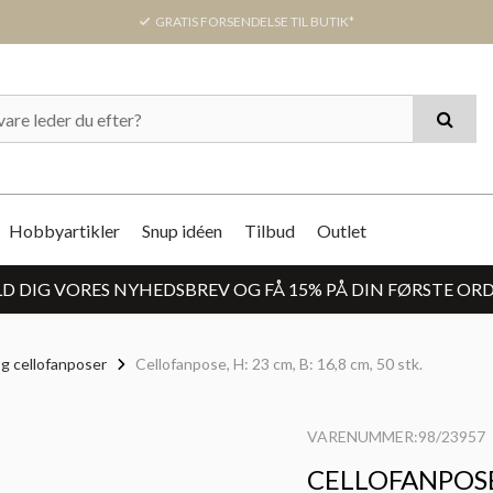
GRATIS FORSENDELSE TIL BUTIK*
Hobbyartikler
Snup idéen
Tilbud
Outlet
D DIG VORES NYHEDSBREV OG FÅ 15% PÅ DIN FØRSTE OR
og cellofanposer
Cellofanpose, H: 23 cm, B: 16,8 cm, 50 stk.
VARENUMMER:98/23957
CELLOFANPOSE, 