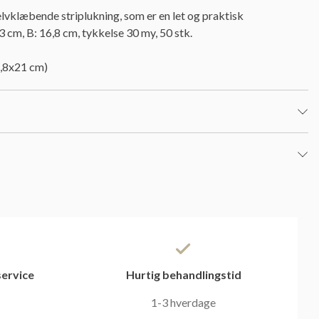
lvklæbende striplukning, som er en let og praktisk
 cm, B: 16,8 cm, tykkelse 30 my, 50 stk.
14,8x21 cm)
ervice
Hurtig behandlingstid
1-3 hverdage