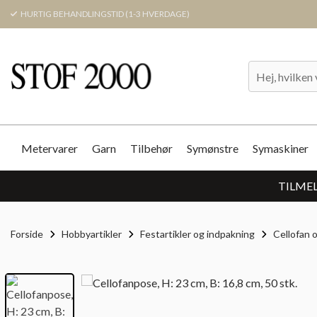
HURTIG BEHANDLINGSTID (1-3 HVERDAGE)
Metervarer
Garn
Tilbehør
Symønstre
Symaskiner
TILMEL
Forside
Hobbyartikler
Festartikler og indpakning
Cellofan 