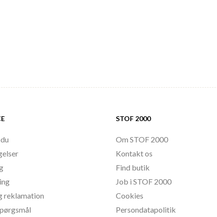
CE
STOF 2000
 du
Om STOF 2000
gelser
Kontakt os
ng
Find butik
ing
Job i STOF 2000
g reklamation
Cookies
 spørgsmål
Persondatapolitik