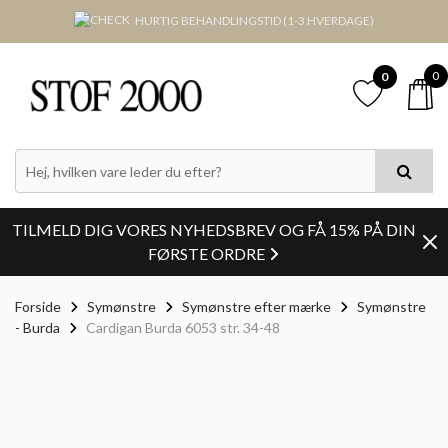
HURTIG BEHANDLINGSTID (1-3 HVERDAGE)
0
0
TILMELD DIG VORES NYHEDSBREV OG FÅ 15% PÅ DIN
FØRSTE ORDRE
Forside
Symønstre
Symønstre efter mærke
Symønstre
- Burda
Cardigan Burda 6053 str. 34-48