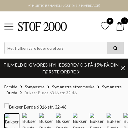
HURTIG BEHANDLINGSTID (1-3 HVERDAGE)
0
0
TILMELD DIG VORES NYHEDSBREV OG FÅ 15% PÅ DIN
FØRSTE ORDRE
Forside
Symønstre
Symønstre efter mærke
Symønstre
- Burda
Bukser Burda 6316 str. 32-46