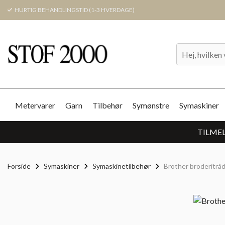
HURTIG BEHANDLINGSTID (1-3 HVERDAGE)
Metervarer
Garn
Tilbehør
Symønstre
Symaskiner
TILMEL
Forside
Symaskiner
Symaskinetilbehør
Brother broderitrå