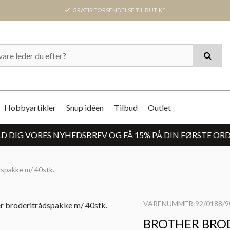
GRATIS FORSENDELSE TIL BUTIK*
Hobbyartikler
Snup idéen
Tilbud
Outlet
D DIG VORES NYHEDSBREV OG FÅ 15% PÅ DIN FØRSTE OR
dspakke m/ 40stk.
VARENUMMER:92/0188/9
BROTHER BROD