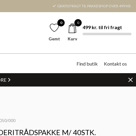
GRATIS FRAGT TIL PAKKESHOP OVER 499 KR.
0
0
499 kr. til fri fragt
Gemt
Kurv
Find butik
Kontakt os
DRE
050/000
ERITRÅDSPAKKE M/ 40STK.