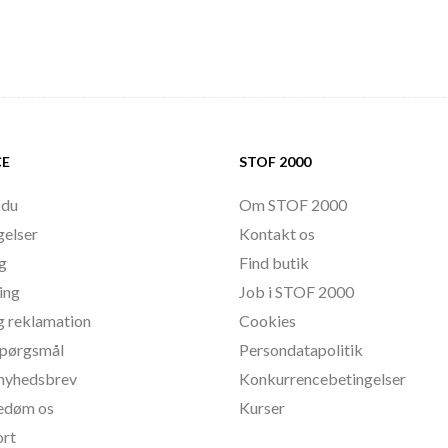
CE
STOF 2000
 du
Om STOF 2000
gelser
Kontakt os
ng
Find butik
ing
Job i STOF 2000
g reklamation
Cookies
 spørgsmål
Persondatapolitik
l nyhedsbrev
Konkurrencebetingelser
bedøm os
Kurser
ort