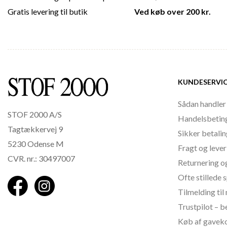
Gratis levering til butik
Ved køb over 200 kr.
KUNDESERVI
Sådan handler
STOF 2000 A/S
Handelsbetin
Tagtækkervej 9
Sikker betali
5230 Odense M
Fragt og lever
CVR. nr.: 30497007
Returnering o
Ofte stillede
Tilmelding ti
Trustpilot – 
Køb af gavek