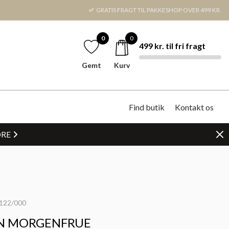
GRATIS FRAGT TIL PAKKESHOP OVER 499 KR.
0
0
499 kr. til fri fragt
Gemt
Kurv
Find butik
Kontakt os
DRE
122/000
N MORGENFRUE