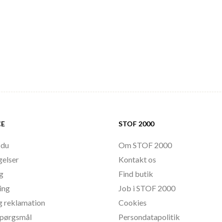
CE
STOF 2000
 du
Om STOF 2000
gelser
Kontakt os
ng
Find butik
ing
Job i STOF 2000
g reklamation
Cookies
 spørgsmål
Persondatapolitik