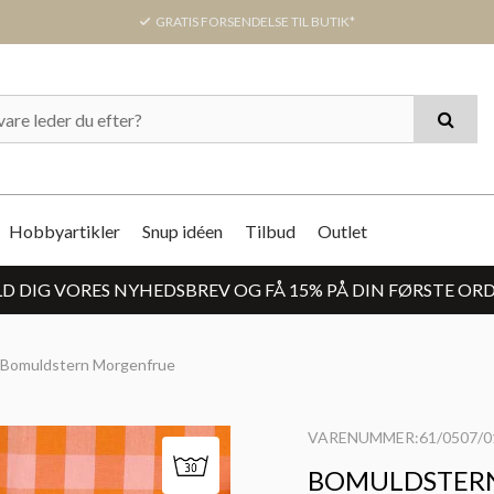
GRATIS FORSENDELSE TIL BUTIK*
Hobbyartikler
Snup idéen
Tilbud
Outlet
D DIG VORES NYHEDSBREV OG FÅ 15% PÅ DIN FØRSTE OR
Bomuldstern Morgenfrue
VARENUMMER:61/0507/0
BOMULDSTER