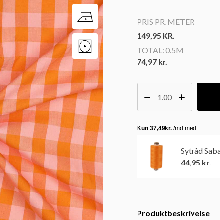
PRIS PR. METER
149,95
KR.
TOTAL:
0.5M
74,97 kr.
Sytråd Sab
44,95
kr.
Produktbeskrivelse