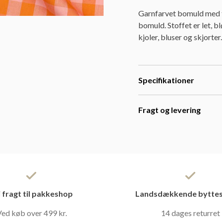
Garnfarvet bomuld med te
bomuld. Stoffet er let, 
kjoler, bluser og skjorte
Specifikationer
Fragt og levering
i fragt til pakkeshop
Landsdækkende byttes
ed køb over 499 kr.
14 dages returret