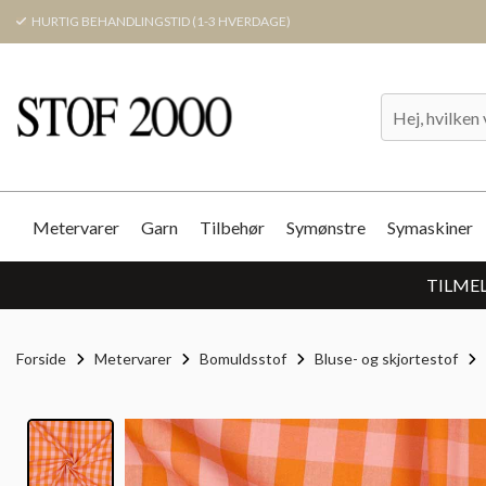
HURTIG BEHANDLINGSTID (1-3 HVERDAGE)
Metervarer
Garn
Tilbehør
Symønstre
Symaskiner
TILMEL
Forside
Metervarer
Bomuldsstof
Bluse- og skjortestof