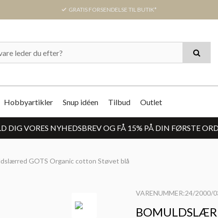
GRATIS FORSENDELSE TIL BUTIK*
Hobbyartikler
Snup idéen
Tilbud
Outlet
D DIG VORES NYHEDSBREV OG FÅ 15% PÅ DIN FØRSTE OR
dslærred GOTS Organic cotton Støvet blå
VARENUMMER:24/2000/0
BOMULDSLÆRR