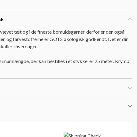
SE
ævet tæt og i de fineste bomuldsgarner, derfor er den også
en og farvestofferne er GOTS økologisk godkendt. Det er din
kalier i hverdagen.
imumlængde, der kan bestilles i ét stykke, er 25 meter. Krymp