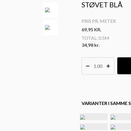
STØVET BLÅ
PRIS PR. METER
69,95
KR.
TOTAL:
0.5M
34,98 kr.
VARIANTER I SAMME S