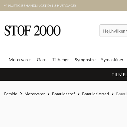
HURTIG BEHANDLINGSTID (1-3 HVERDAGE)
Metervarer
Garn
Tilbehør
Symønstre
Symaskiner
TILMEL
Forside
Metervarer
Bomuldsstof
Bomuldslærred
Bomul