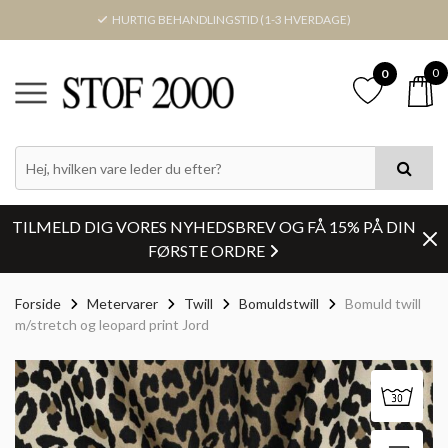
HURTIG BEHANDLINGSTID (1-3 HVERDAGE)
0
0
TILMELD DIG VORES NYHEDSBREV OG FÅ 15% PÅ DIN
FØRSTE ORDRE
Forside
Metervarer
Twill
Bomuldstwill
Bomuld twill
m/stretch og leopard print Jord