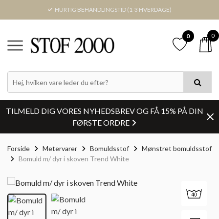
HURTIG BEHANDLINGSTID (1-3 HVERDAGE)
0
0
TILMELD DIG VORES NYHEDSBREV OG FÅ 15% PÅ DIN
FØRSTE ORDRE
Forside
Metervarer
Bomuldsstof
Mønstret bomuldsstof
Bomuld m/ dyr i skoven Trend White