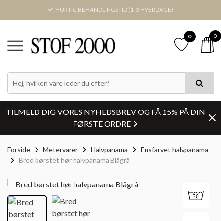
HURTIG BEHANDLINGSTID (1-3 HVERDAGE)
0
0
TILMELD DIG VORES NYHEDSBREV OG FÅ 15% PÅ DIN
FØRSTE ORDRE
Forside
Metervarer
Halvpanama
Ensfarvet halvpanama
Bred børstet hør halvpanama Blågrå