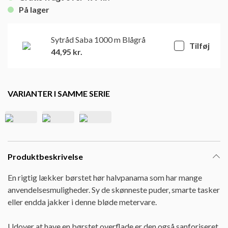
På lager
Sytråd Saba 1000 m Blågrå
Tilføj
44,95
kr.
VARIANTER I SAMME SERIE
Produktbeskrivelse
En rigtig lækker børstet hør halvpanama som har mange
anvendelsesmuligheder. Sy de skønneste puder, smarte tasker
eller endda jakker i denne bløde metervare.
Udover at have en børstet overflade er den også sanforiseret