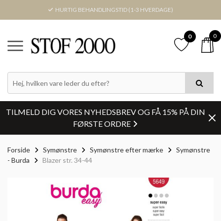
HURTIG BEHANDLINGSTID (1-3 HVERDAGE)
0
0
TILMELD DIG VORES NYHEDSBREV OG FÅ 15% PÅ DIN
FØRSTE ORDRE
Forside
Symønstre
Symønstre efter mærke
Symønstre
- Burda
Blazer str. 34-44