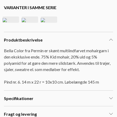
VARIANTER I SAMME SERIE
Produktbeskrivelse
Bella Color fra Permin er skønt multiindfarvet mohairgarn i
den eksklusive ende. 75% Kid mohair, 20% uld og 5%
polyamid for at gøre den mere slidstærk. Anvendes til trøjer,
sjaler, sweatre el. som medløber for effekt.
Pind nr. 6. 14 m x 22 r = 10x10 cm. Løbelængde 145 m
Specifikationer
Fragt og levering