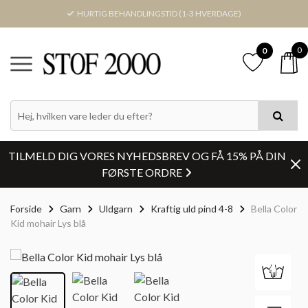
HURTIG BEHANDLINGSTID (1-3 HVERDAGE)
0
0
TILMELD DIG VORES NYHEDSBREV OG FÅ 15% PÅ DIN
FØRSTE ORDRE
Forside
Garn
Uldgarn
Kraftig uld pind 4-8
Bella Color
Kid mohair Lys blå