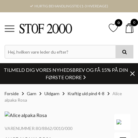
HURTIG BEHANDLINGSTID (1-3 HVERDAGE)
0
0
TILMELD DIG VORES NYHEDSBREV OG FÅ 15% PÅ DIN
FØRSTE ORDRE
Forside
Garn
Uldgarn
Kraftig uld pind 4-8
Alice
alpaka Rosa
VARENUMMER:80/8862/0010/000