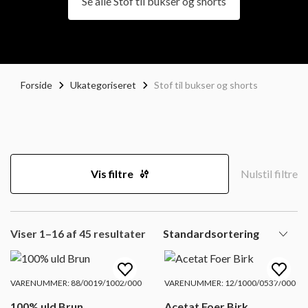
Se alle Stof til bukser og shorts
Forside
Ukategoriseret
Stof til bukser og shorts
Vis filtre
Nulstil filtre
Viser 1–16 af 45 resultater
VARENUMMER: 88/0019/1002/000
VARENUMMER: 12/1000/0537/000
100% uld Brun
Acetat Foer Birk