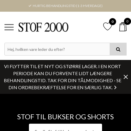
HURTIG BEHANDLINGSTID (1-3 HVERDAGE)
0
0
PRIS
FARVE
VI FLYTTER TIL ET NYT OG STØRRE LAGER. I EN KORT
LAGERSTATUS
PERIODE KAN DU FORVENTE LIDT LÆNGERE
BEHANDLINGSTID. TAK FOR DIN TÅLMODIGHED - SE
DIN ORDREBEKRÆFTELSE FOR EN SÆRLIG TAK.
BREDDE
Nulstil
STOF TIL BUKSER OG SHORTS