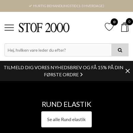
HURTIG BEHANDLINGSTID (1-3 HVERDAGE)
0
0
PRIS
FARVE
TILMELD DIG VORES NYHEDSBREV OG FÅ 15% PÅ DIN
LAGERSTATUS
FØRSTE ORDRE
BREDDE
RUND ELASTIK
Nulstil
Se alle Rund elastik