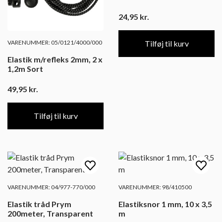
24,95
kr.
VARENUMMER: 05/0121/4000/000
Tilføj til kurv
Elastik m/refleks 2mm, 2 x
1,2m Sort
49,95
kr.
Tilføj til kurv
VARENUMMER: 04/977-770/000
VARENUMMER: 98/410500
Elastik tråd Prym
Elastiksnor 1 mm, 10 x 3,5
200meter, Transparent
m