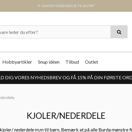
GRATIS FORSENDELSE TIL BUTIK*
Hobbyartikler
Snup idéen
Tilbud
Outlet
D DIG VORES NYHEDSBREV OG FÅ 15% PÅ DIN FØRSTE OR
ederdele
KJOLER/NEDERDELE
joler/ nederdele m.m til børn. Bemærk at på alle Burda mønstre f