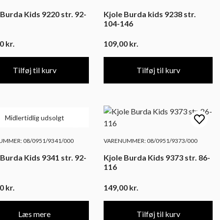
 Burda Kids 9220 str. 92-
Kjole Burda kids 9238 str.
104-146
00
kr.
109,00
kr.
Tilføj til kurv
Tilføj til kurv
Midlertidlig udsolgt
MMER: 08/0951/9341/000
VARENUMMER: 08/0951/9373/000
 Burda Kids 9341 str. 92-
Kjole Burda Kids 9373 str. 86-
116
00
kr.
149,00
kr.
Læs mere
Tilføj til kurv