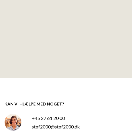
KAN VI HJÆLPE MED NOGET?
+45 27 61 20 00
stof2000@stof2000.dk