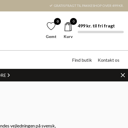
GRATIS FRAGT TIL PAKKESHOP OVER 499 KR.
0
0
499 kr. til fri fragt
Gemt
Kurv
Find butik
Kontakt os
DRE
indes vejledningen på svensk,