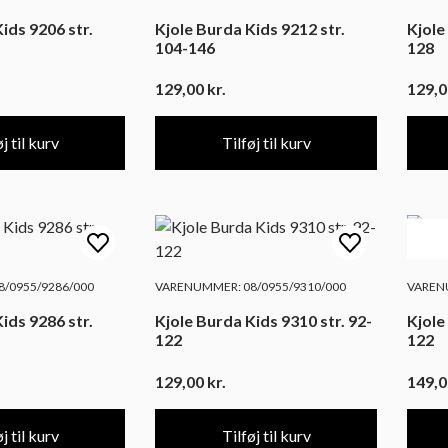
ids 9206 str.
Kjole Burda Kids 9212 str.
Kjole
104-146
128
129,00
kr.
129,
j til kurv
Tilføj til kurv
/0955/9286/000
VARENUMMER: 08/0955/9310/000
VARENU
ids 9286 str.
Kjole Burda Kids 9310 str. 92-
Kjole
122
122
129,00
kr.
149,
j til kurv
Tilføj til kurv