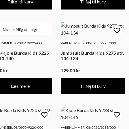
Tilføj til kurv
Tilføj til kurv
Midlertidlig udsolgt
MMER: 08/0951/9225/000
VARENUMMER: 08/0955/9275/000
/Kjole Burda Kids 9225
Jumpsuit Burda Kids 9275 str.
110-140
104-134
00
kr.
129,00
kr.
Læs mere
Tilføj til kurv
MMER: 08/0955/9220/000
VARENUMMER: 08/0950/9238/000