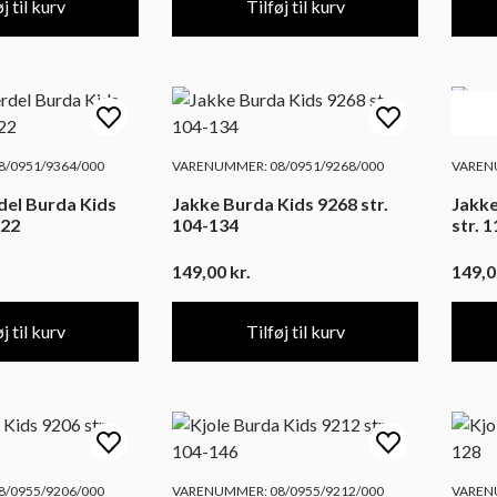
j til kurv
Tilføj til kurv
/0951/9364/000
VARENUMMER: 08/0951/9268/000
VARENU
el Burda Kids
Jakke Burda Kids 9268 str.
Jakke
122
104-134
str. 
149,00
kr.
149,
j til kurv
Tilføj til kurv
/0955/9206/000
VARENUMMER: 08/0955/9212/000
VARENU