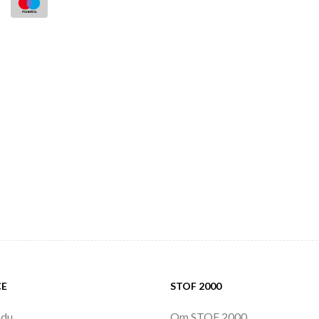
CE
STOF 2000
 du
Om STOF 2000