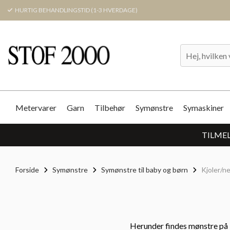
HURTIG BEHANDLINGSTID (1-3 HVERDAGE)
Metervarer
Garn
Tilbehør
Symønstre
Symaskiner
TILMEL
Forside
Symønstre
Symønstre til baby og børn
Kjoler/n
Herunder findes mønstre på k