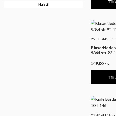
Tilfø
Nulstil
VARENUMMER: 08
Bluse/Nederd
9364 str 92-
149,00
kr.
Tilfø
VARENUMMER: 08