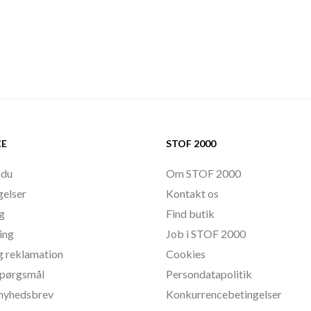
CE
STOF 2000
 du
Om STOF 2000
gelser
Kontakt os
ng
Find butik
ing
Job i STOF 2000
g reklamation
Cookies
 spørgsmål
Persondatapolitik
l nyhedsbrev
Konkurrencebetingelser