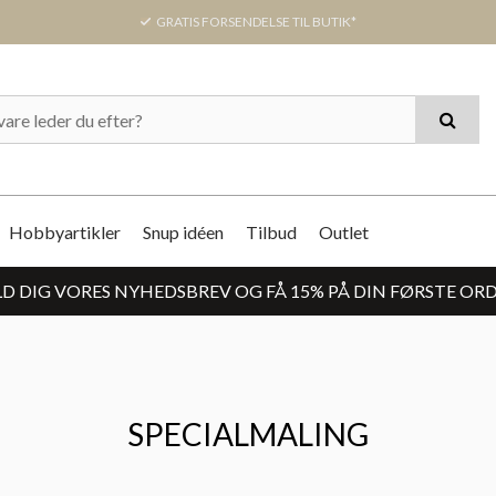
GRATIS FORSENDELSE TIL BUTIK*
Hobbyartikler
Snup idéen
Tilbud
Outlet
D DIG VORES NYHEDSBREV OG FÅ 15% PÅ DIN FØRSTE OR
SPECIALMALING