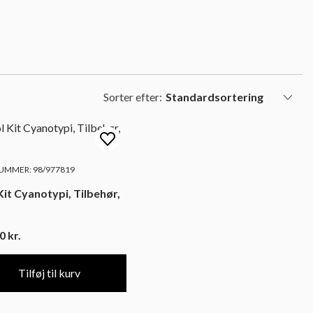
Sorter efter:
UMMER: 98/977819
Kit Cyanotypi, Tilbehør,
00
kr.
Tilføj til kurv