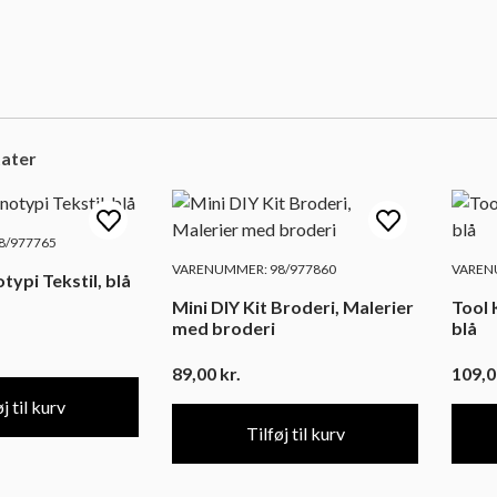
tater
8/977765
VARENUMMER: 98/977860
VAREN
typi Tekstil, blå
Mini DIY Kit Broderi, Malerier
Tool 
med broderi
blå
89,00
kr.
109,
j til kurv
Tilføj til kurv