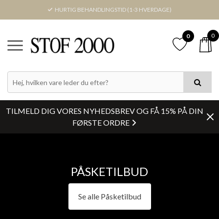
HURTIG BEHANDLINGSTID (1-3 HVERDAGE)
0
0
PRIS
FARVE
TILMELD DIG VORES NYHEDSBREV OG FÅ 15% PÅ DIN
LAGERSTATUS
FØRSTE ORDRE
BREDDE
PÅSKETILBUD
Nulstil
Se alle Påsketilbud