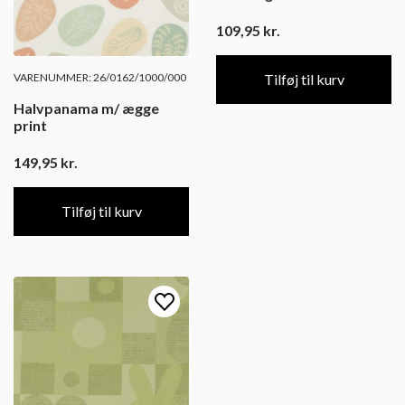
109,95
kr.
VARENUMMER: 26/0162/1000/000
Tilføj til kurv
Halvpanama m/ ægge
print
149,95
kr.
Tilføj til kurv