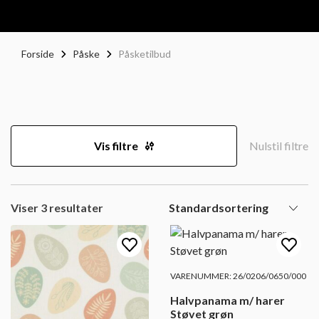
Forside
Påske
Påsketilbud
Vis filtre
Nulstil filtre
Viser 3 resultater
VARENUMMER: 26/0206/0650/000
Halvpanama m/ harer
Støvet grøn