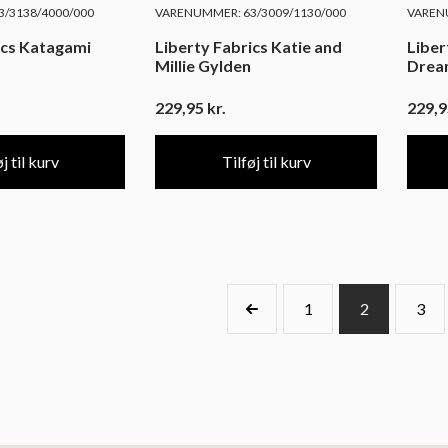
/3138/4000/000
VARENUMMER: 63/3009/1130/000
VARENU
ics Katagami
Liberty Fabrics Katie and
Liber
Millie Gylden
Drea
229,95
kr.
229,
j til kurv
Tilføj til kurv
1
2
3