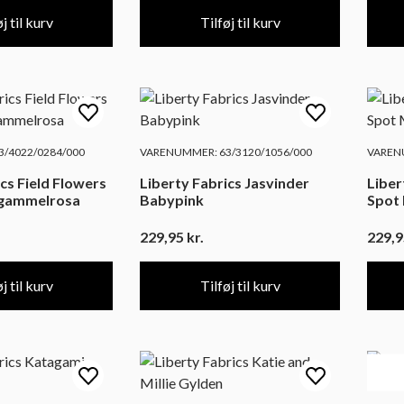
j til kurv
Tilføj til kurv
/4022/0284/000
VARENUMMER: 63/3120/1056/000
VARENU
cs Field Flowers
Liberty Fabrics Jasvinder
Liber
 gammelrosa
Babypink
Spot M
229,95
kr.
229,
j til kurv
Tilføj til kurv