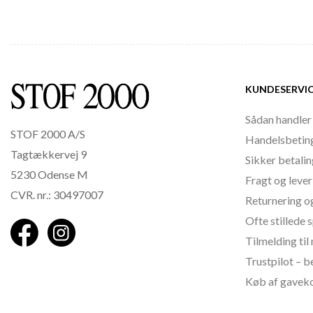
KUNDESERVI
Sådan handler
STOF 2000 A/S
Handelsbetin
Tagtækkervej 9
Sikker betali
5230 Odense M
Fragt og lever
CVR. nr.: 30497007
Returnering o
Ofte stillede
Tilmelding ti
Trustpilot – 
Køb af gavek