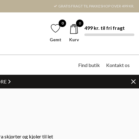
GRATIS FRAGT TIL PAKKESHOP OVER 499 KR.
0
0
499 kr. til fri fragt
Gemt
Kurv
Find butik
Kontakt os
DRE
 skjorter og kjoler til let