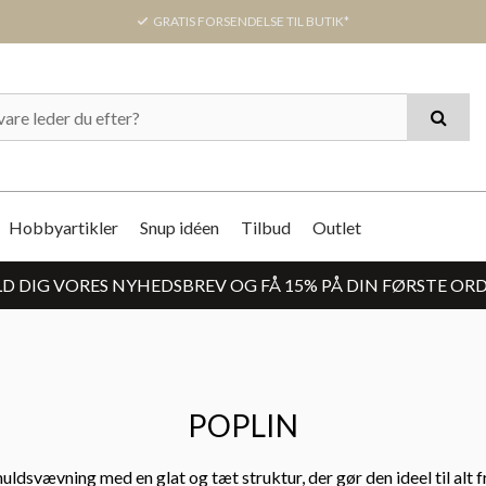
GRATIS FORSENDELSE TIL BUTIK*
Hobbyartikler
Snup idéen
Tilbud
Outlet
D DIG VORES NYHEDSBREV OG FÅ 15% PÅ DIN FØRSTE OR
POPLIN
ldsvævning med en glat og tæt struktur, der gør den ideel til alt fra