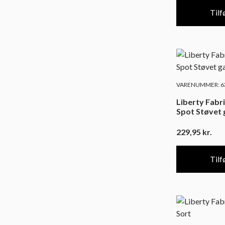
Tilfø
VARENUMMER: 63
Liberty Fabri
Spot Støvet
229,95
kr.
Tilfø