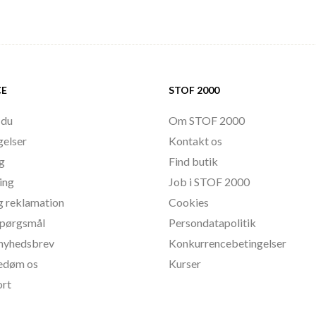
CE
STOF 2000
 du
Om STOF 2000
gelser
Kontakt os
ng
Find butik
ing
Job i STOF 2000
g reklamation
Cookies
 spørgsmål
Persondatapolitik
l nyhedsbrev
Konkurrencebetingelser
bedøm os
Kurser
ort