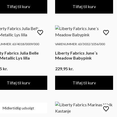
Tilføj til kurv
Tilføj til kurv
MMER: 63/4018/0009/000
VARENUMMER: 63/3032/1056/000
ty Fabrics Julia Belle
Liberty Fabrics June´s
etallic Lys lilla
Meadow Babypink
95
kr.
229,95
kr.
Tilføj til kurv
Tilføj til kurv
Midlertidlig udsolgt