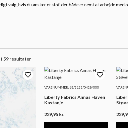
idigt valg, hvis du ønsker et stof, der både er nemt at arbejde med og
f 59 resultater
VARENUMMER: 63/3133/0428/000
VARENU
Liberty Fabrics Annas Haven
Liber
Kastanje
Støve
229,95
kr.
229,