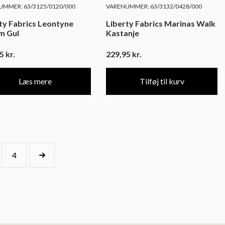
MMER: 63/3125/0120/000
VARENUMMER: 63/3132/0428/000
ty Fabrics Leontyne
Liberty Fabrics Marinas Walk
m Gul
Kastanje
95
kr.
229,95
kr.
Læs mere
Tilføj til kurv
4