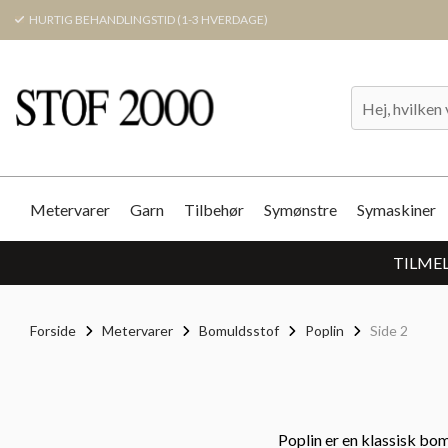
HURTIG BEHANDLINGSTID (1-3 HVERDAGE)
Metervarer
Garn
Tilbehør
Symønstre
Symaskiner
TILMEL
Forside
Metervarer
Bomuldsstof
Poplin
Side 2
Poplin er en klassisk bomu