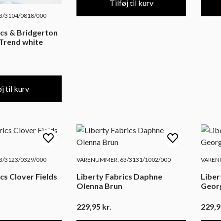
Tilføj til kurv
/3104/0818/000
ics & Bridgerton
Trend white
j til kurv
/3123/0329/000
VARENUMMER: 63/3131/1002/000
VARENU
cs Clover Fields
Liberty Fabrics Daphne
Liber
Olenna Brun
Geor
229,95
kr.
229,